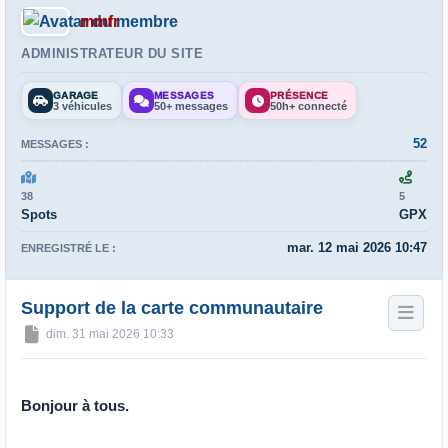
mmfr
ADMINISTRATEUR DU SITE
GARAGE
MESSAGES
PRÉSENCE
3 véhicules
50+ messages
50h+ connecté
52
MESSAGES :
38
5
Spots
GPX
mar. 12 mai 2026 10:47
ENREGISTRÉ LE :
Support de la carte communautaire
Message
dim. 31 mai 2026 10:33
Bonjour à tous.